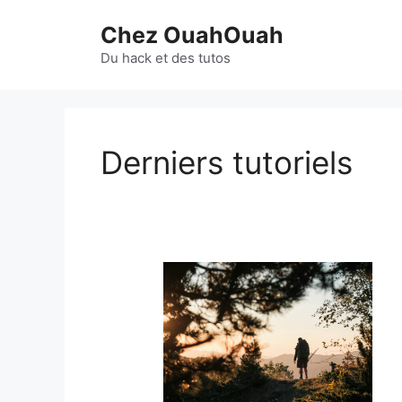
Aller
Chez OuahOuah
au
contenu
Du hack et des tutos
Derniers tutoriels