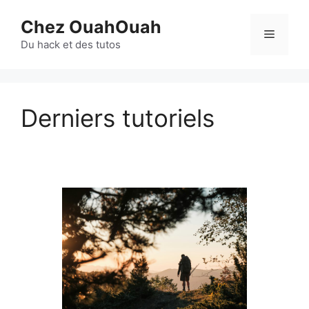
Aller
Chez OuahOuah
au
Menu
contenu
Du hack et des tutos
Derniers tutoriels