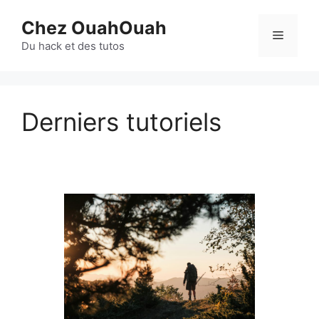
Aller
Chez OuahOuah
au
Menu
contenu
Du hack et des tutos
Derniers tutoriels