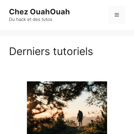
Aller
Chez OuahOuah
au
Menu
contenu
Du hack et des tutos
Derniers tutoriels