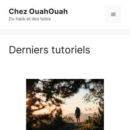
Aller
Chez OuahOuah
au
Menu
contenu
Du hack et des tutos
Derniers tutoriels