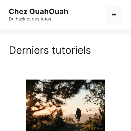
Aller
Chez OuahOuah
au
Menu
contenu
Du hack et des tutos
Derniers tutoriels