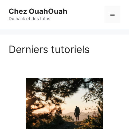
Aller
Chez OuahOuah
au
Menu
contenu
Du hack et des tutos
Derniers tutoriels