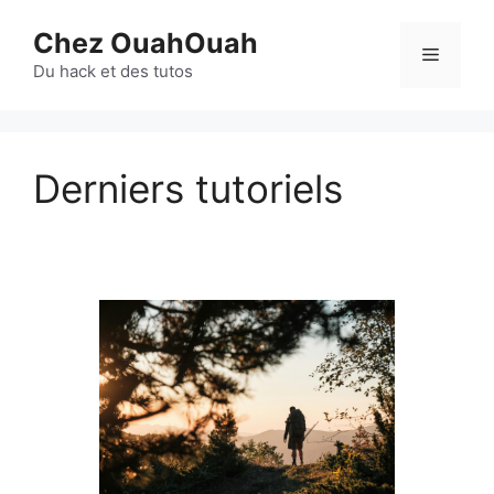
Aller
Chez OuahOuah
au
Menu
contenu
Du hack et des tutos
Derniers tutoriels