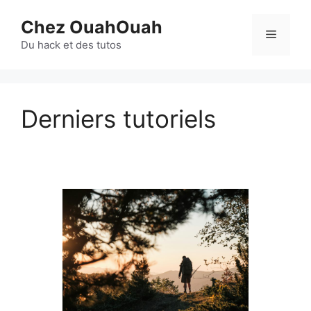
Aller
Chez OuahOuah
au
Menu
contenu
Du hack et des tutos
Derniers tutoriels