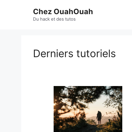
Aller
Chez OuahOuah
au
contenu
Du hack et des tutos
Derniers tutoriels