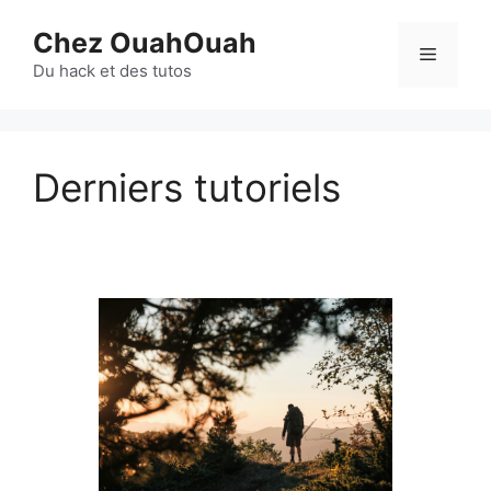
Aller
Chez OuahOuah
au
Menu
contenu
Du hack et des tutos
Derniers tutoriels