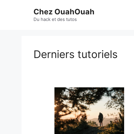
Aller
Chez OuahOuah
au
contenu
Du hack et des tutos
Derniers tutoriels