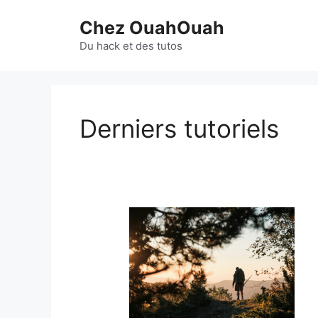
Aller
Chez OuahOuah
au
contenu
Du hack et des tutos
Derniers tutoriels