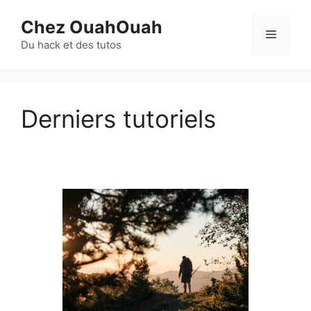
Aller
Chez OuahOuah
au
Menu
contenu
Du hack et des tutos
Derniers tutoriels