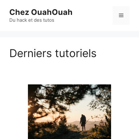
Aller
Chez OuahOuah
au
Menu
contenu
Du hack et des tutos
Derniers tutoriels