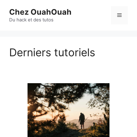
Aller
Chez OuahOuah
au
Menu
contenu
Du hack et des tutos
Derniers tutoriels