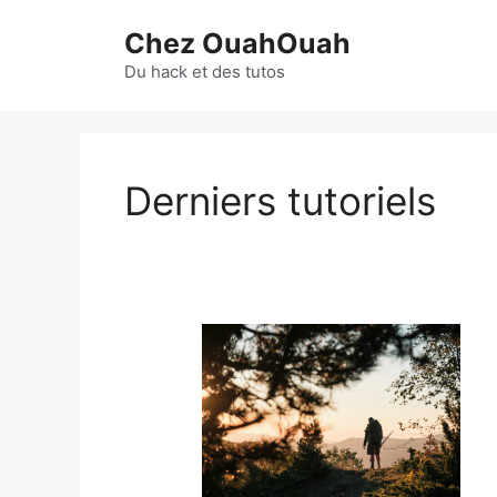
Aller
Chez OuahOuah
au
contenu
Du hack et des tutos
Derniers tutoriels