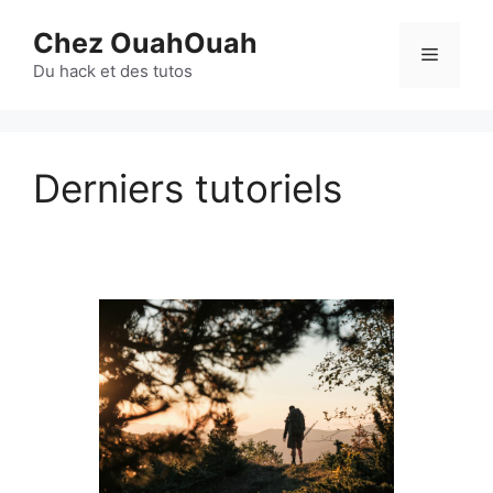
Aller
Chez OuahOuah
au
Menu
contenu
Du hack et des tutos
Derniers tutoriels