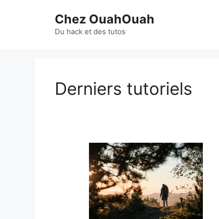
Aller
Chez OuahOuah
au
contenu
Du hack et des tutos
Derniers tutoriels