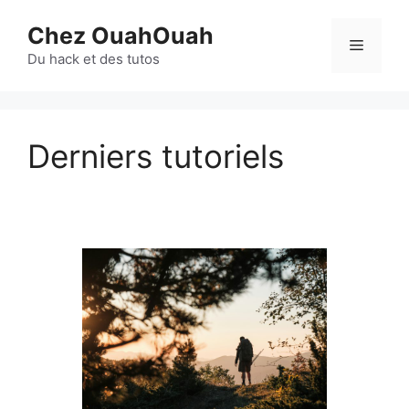
Aller
Chez OuahOuah
au
Menu
contenu
Du hack et des tutos
Derniers tutoriels