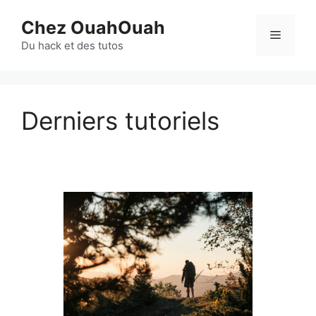
Aller
Chez OuahOuah
au
Menu
contenu
Du hack et des tutos
Derniers tutoriels