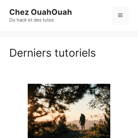
Aller
Chez OuahOuah
au
Menu
contenu
Du hack et des tutos
Derniers tutoriels