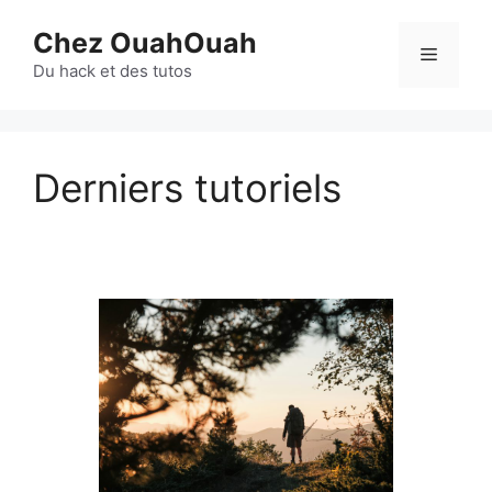
Aller
Chez OuahOuah
au
Menu
contenu
Du hack et des tutos
Derniers tutoriels