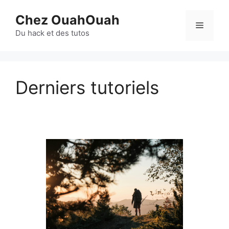
Aller
Chez OuahOuah
au
Menu
contenu
Du hack et des tutos
Derniers tutoriels