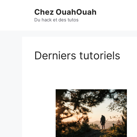
Aller
Chez OuahOuah
au
contenu
Du hack et des tutos
Derniers tutoriels