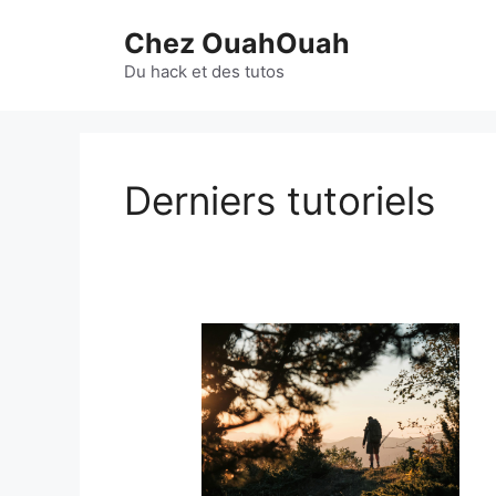
Aller
Chez OuahOuah
au
contenu
Du hack et des tutos
Derniers tutoriels