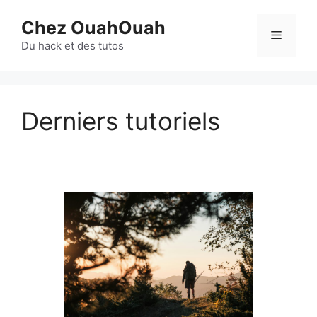
Aller
Chez OuahOuah
au
Menu
contenu
Du hack et des tutos
Derniers tutoriels