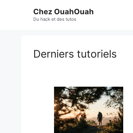
Aller
Chez OuahOuah
au
contenu
Du hack et des tutos
Derniers tutoriels