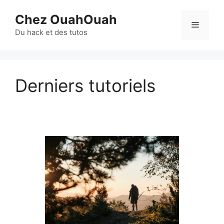
Aller
Chez OuahOuah
au
Menu
contenu
Du hack et des tutos
Derniers tutoriels