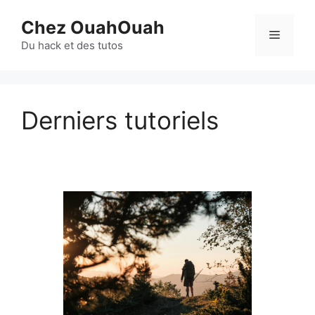
Aller
Chez OuahOuah
au
Menu
contenu
Du hack et des tutos
Derniers tutoriels